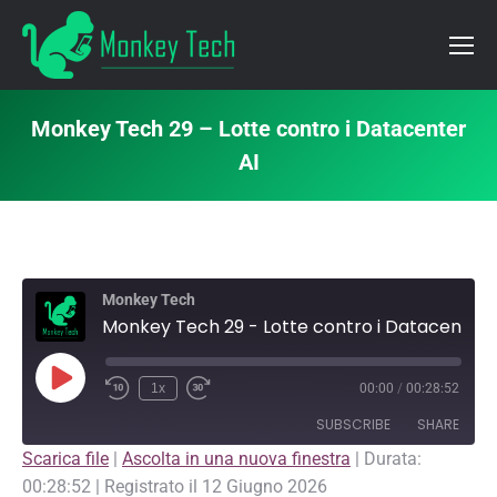
Monkey Tech 29 – Lotte contro i Datacenter
AI
Monkey Tech
Monkey Tech 29 - Lotte contro i Datacenter AI
Play
1x
00:00
/
00:28:52
Episode
SUBSCRIBE
SHARE
Scarica file
|
Ascolta in una nuova finestra
|
Durata:
00:28:52
|
Registrato il 12 Giugno 2026
SHARE
Apple Podcasts
Pandora