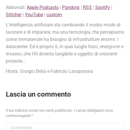
Abbonati:
Apple Podcasts
|
Pandora
|
RSS
|
Spotify
|
RSS
Spotify
LINK
Stitcher
|
YouTube
|
custom
Stitcher
YouTube
EMBED
L’intelligenza artificiale sta cambiando il nostro modo di
custom
lavorare e di imparare, ma una tecnologia che percepiamo
RSS FEED
come immateriale ha bisogno di infrastrutture enormi: i
datacenter. Ed è proprio lì, in quei luoghi fisici, energivori e
invasivi, che l’AI diventa tangibile e oggetto di crescenti
proteste…
Hosts: Giorgio Bella e Fabrizio Lasaponara
Lascia un commento
Il tuo indirizzo email non verrà pubblicato. I campi obbligatori sono
contrassegnati
*
Commento