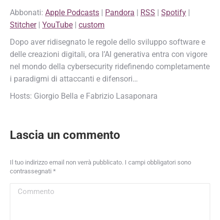
Abbonati:
Apple Podcasts
|
Pandora
|
RSS
|
Spotify
|
RSS
Spotify
LINK
Stitcher
|
YouTube
|
custom
Stitcher
YouTube
EMBED
Dopo aver ridisegnato le regole dello sviluppo software e
custom
delle creazioni digitali, ora l’AI generativa entra con vigore
RSS FEED
nel mondo della cybersecurity ridefinendo completamente
i paradigmi di attaccanti e difensori…
Hosts: Giorgio Bella e Fabrizio Lasaponara
Lascia un commento
Il tuo indirizzo email non verrà pubblicato. I campi obbligatori sono
contrassegnati
*
Commento