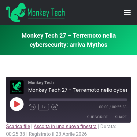
Monkey Tech 27 – Terremoto nella
cybersecurity: arriva Mythos
Monkey Tech
Monkey Tech 27 - Terremoto nella cybersecurity: arriva Mythos
Play
1x
00:00
/
00:25:38
Episode
SUBSCRIBE
SHARE
Scarica file
|
Ascolta in una nuova finestra
|
Durata:
00:25:38
|
Registrato il 23 Aprile 2026
SHARE
Apple Podcasts
Pandora